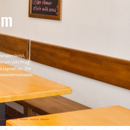
em
ausmannskost,
entrum von Prag
Rezepten zu. Die
n Sommermonaten