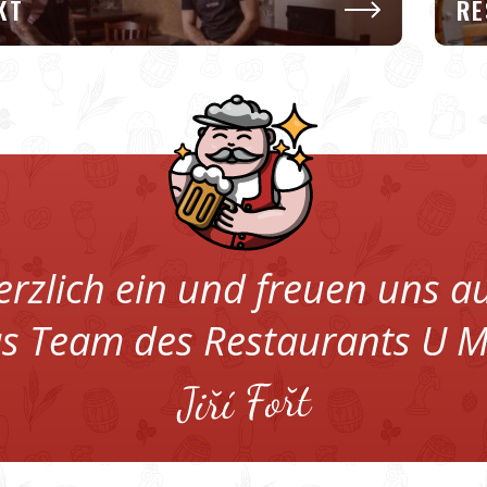
KT
RE
erzlich ein und freuen uns a
as Team des Restaurants U M