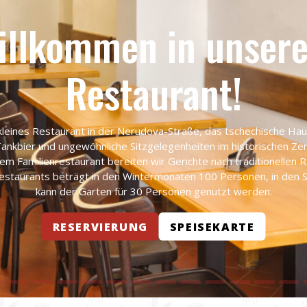
illkommen in unser
Restaurant!
 kleines Restaurant in der Nerudova-Straße, das tschechische H
Tankbier und ungewöhnliche Sitzgelegenheiten im historischen Z
rem Familienrestaurant bereiten wir Gerichte nach traditionellen 
Restaurants beträgt in den Wintermonaten 100 Personen, in de
kann der Garten für 30 Personen genutzt werden.
RESERVIERUNG
SPEISEKARTE