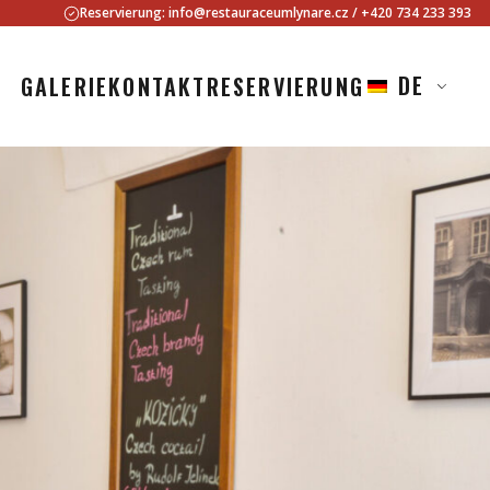
Reservierung:
info@restauraceumlynare.cz
/
+420 734 233 393
DE
GALERIE
KONTAKT
RESERVIERUNG