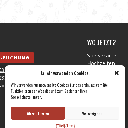
T
WO JETZT?
Speisekarte
E-BUCHUNG
Hochzeiten
534 589
Gastronomie
Ja, wir verwenden Cookies.
233 393
Galerie
Wir verwenden nur notwendige Cookies für das ordnungsgemäße
auraceumlynare.cz
Kontakt
Funktionieren der Website und zum Speichern Ihrer
DSGVO
Spracheinstellungen.
Akzeptieren
Verweigern
{Titel}
{Titel}