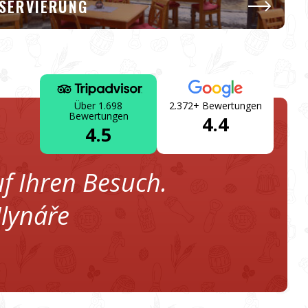
SERVIERUNG
Über 1.698
2.372+ Bewertungen
Bewertungen
4.4
4.5
uf Ihren Besuch.
lynáře