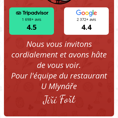
1 698+ avis
2 372+ avis
4.5
4.4
Nous vous invitons
cordialement et avons hâte
de vous voir.
Pour l'équipe du restaurant
U Mlynáře