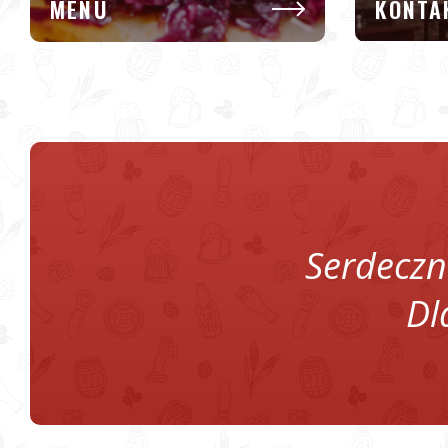
MENU
KONTA
Serdeczn
Dl