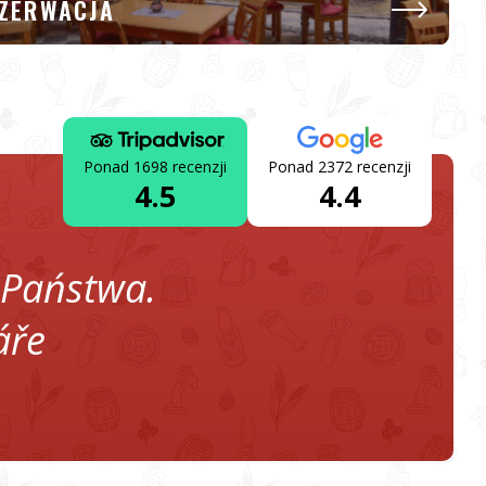
ZERWACJA
Ponad 1698 recenzji
Ponad 2372 recenzji
4.5
4.4
 Państwa.
áře