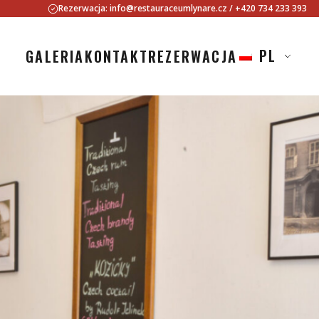
Rezerwacja:
info@restauraceumlynare.cz
/
+420 734 233 393
PL
GALERIA
KONTAKT
REZERWACJA