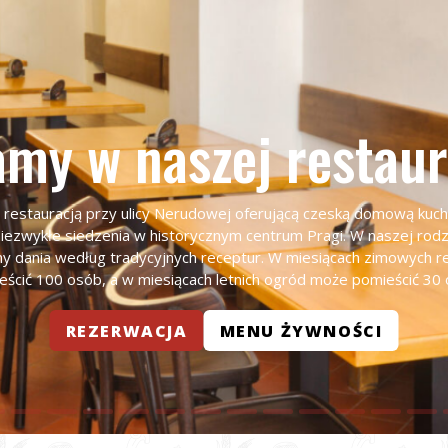
my w naszej restaur
 restauracją przy ulicy Nerudowej oferującą czeską domową kuch
 niezwykłe siedzenia w historycznym centrum Pragi. W naszej rodzi
 dania według tradycyjnych receptur. W miesiącach zimowych r
eścić 100 osób, a w miesiącach letnich ogród może pomieścić 30 
REZERWACJA
MENU ŻYWNOŚCI