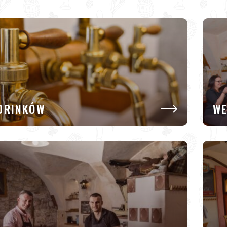
DRINKÓW
WE