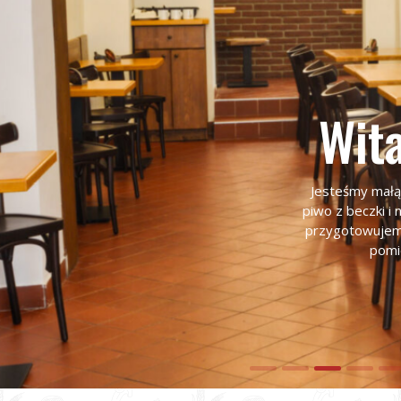
Wita
Jesteśmy małą
piwo z beczki i
przygotowujemy
pomi