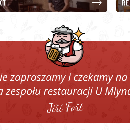
KT
RE
ie zapraszamy i czekamy na
a zespołu restauracji U Mlyn