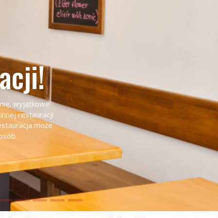
acji!
nię, wyjątkowe
nnej restauracji
estauracja może
osób.