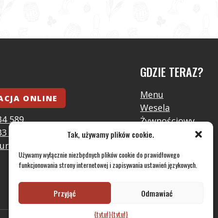
GDZIE TERAZ?
Menu
ACJA ONLINE
Wesela
34 589
Żywnościowy
33 393
Galeria
Tak, używamy plików cookie.
uraceumlynare.cz
Kontakt
Używamy wyłącznie niezbędnych plików cookie do prawidłowego
RODO
funkcjonowania strony internetowej i zapisywania ustawień językowych.
Przyjąć
Odmawiać
{tytuł}
{tytuł}