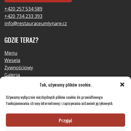
+420 257 534 589
+420 734 233 393
info@restauraceumlynare.cz
GDZIE TERAZ?
Menu
Wesela
Żywnościowy
Galeria
Kontakt
Tak, używamy plików cookie.
RODO
Używamy wyłącznie niezbędnych plików cookie do prawidłowego
funkcjonowania strony internetowej i zapisywania ustawień językowych.
Przyjąć
© 2023 Restauracja u Mlynář