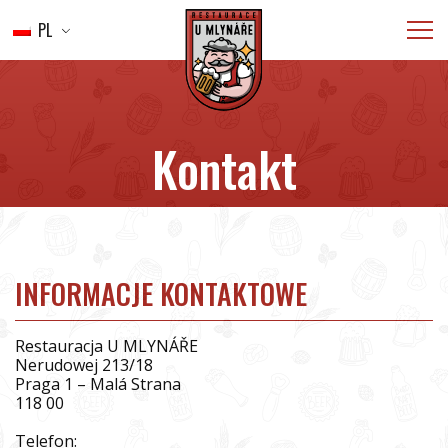
PL
WSTĘP
MENU
WESELA
Kontakt
ŻYWNOŚCIOWY
GALERIA
KONTAKT
REZERWACJA
INFORMACJE KONTAKTOWE
Restauracja U MLYNÁŘE
Nerudowej 213/18
Praga 1 – Malá Strana
118 00
Telefon: