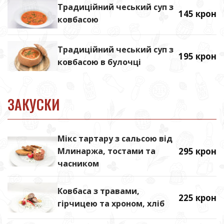
Традиційний чеський суп з
145 крон
ковбасою
Традиційний чеський суп з
195 крон
ковбасою в булочці
ЗАКУСКИ
Мікс тартару з сальсою від
Млинаржа, тостами та
295 крон
часником
Ковбаса з травами,
225 крон
гірчицею та хроном, хліб