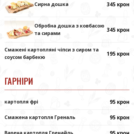
Сирна дошка
345 крон
Обробна дошка з ковбасою
345 крон
та сирами
Смажені картопляні чіпси з сиром та
195 крон
соусом барбекю
ГАРНІРИ
картопля фрі
95 крон
Смажена картопля Греналь
95 крон
Варена картопля Гренайль
95 крон