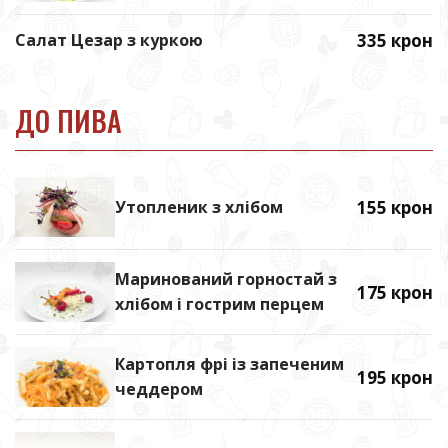
Салат Цезар з куркою
335 крон
ДО ПИВА
Утопленик з хлібом
155 крон
Маринований горностай з
175 крон
хлібом і гострим перцем
Картопля фрі із запеченим
195 крон
чеддером