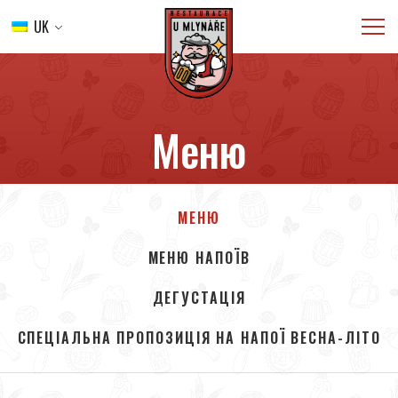
UK
ВСТУП
МЕНЮ
ВЕСІЛЛЯ
Меню
КЕЙТЕРИНГ
ГАЛЕРЕЯ
КОНТАКТ
МЕНЮ
БРОНЮВАННЯ
МЕНЮ НАПОЇВ
ДЕГУСТАЦІЯ
СПЕЦІАЛЬНА ПРОПОЗИЦІЯ НА НАПОЇ ВЕСНА-ЛІТО