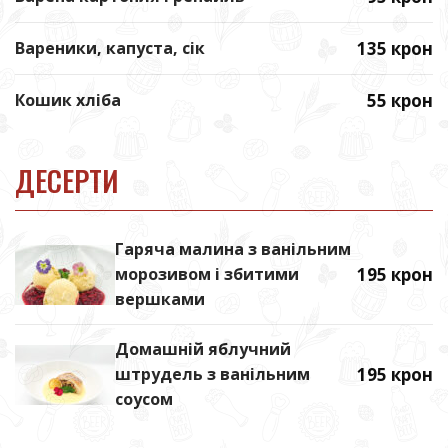
Вареники, капуста, сік
135 крон
Кошик хліба
55 крон
ДЕСЕРТИ
Гаряча малина з ванільним
морозивом і збитими
195 крон
вершками
Домашній яблучний
штрудель з ванільним
195 крон
соусом