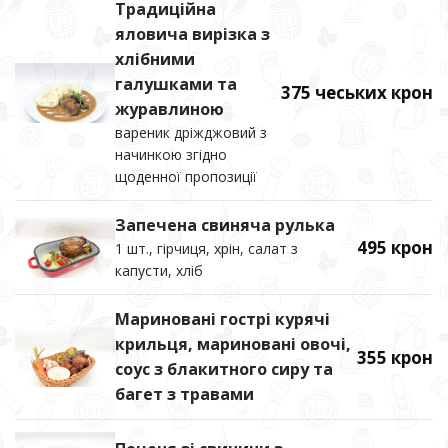
Традиційна
яловича вирізка з
хлібними
галушками та
375 чеських крон
журавлиною
вареник дріжджовий з
начинкою згідно
щоденної пропозиції
Запечена свиняча рулька
495 крон
1 шт., гірчиця, хрін, салат з
капусти, хліб
Мариновані гострі курячі
крильця, мариновані овочі,
355 крон
соус з блакитного сиру та
багет з травами