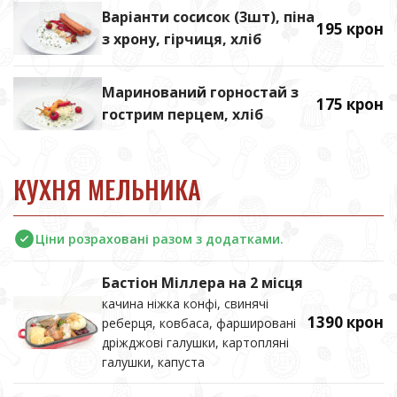
Варіанти сосисок (3шт), піна
195 крон
з хрону, гірчиця, хліб
Маринований горностай з
175 крон
гострим перцем, хліб
КУХНЯ МЕЛЬНИКА
Ціни розраховані разом з додатками.
Бастіон Міллера на 2 місця
качина ніжка конфі, свинячі
1390 крон
реберця, ковбаса, фаршировані
дріжджові галушки, картопляні
галушки, капуста