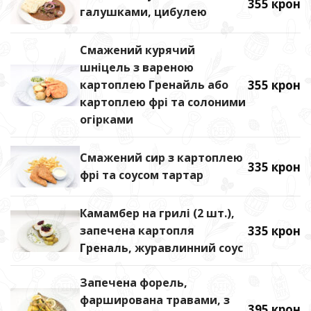
355 крон
галушками, цибулею
Смажений курячий
шніцель з вареною
картоплею Гренайль або
355 крон
картоплею фрі та солоними
огірками
Смажений сир з картоплею
335 крон
фрі та соусом тартар
Камамбер на грилі (2 шт.),
запечена картопля
335 крон
Греналь, журавлинний соус
Запечена форель,
фарширована травами, з
395 крон