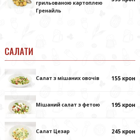
грильованою картоплею
Гренайль
САЛАТИ
Салат з мішаних овочів
155 крон
Мішаний салат з фетою
195 крон
Салат Цезар
245 крон