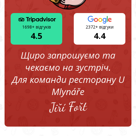
1698+ відгуків
2372+ відгуки
4.5
4.4
Щиро запрошуємо та
чекаємо на зустріч.
Для команди ресторану U
Mlynáře