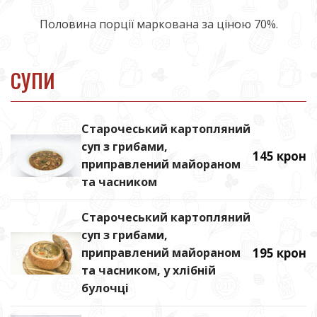
Половина порції маркована за ціною 70%.
СУПИ
Старочеський картопляний
суп з грибами,
145 крон
приправлений майораном
та часником
Старочеський картопляний
суп з грибами,
приправлений майораном
195 крон
та часником, у хлібній
булочці