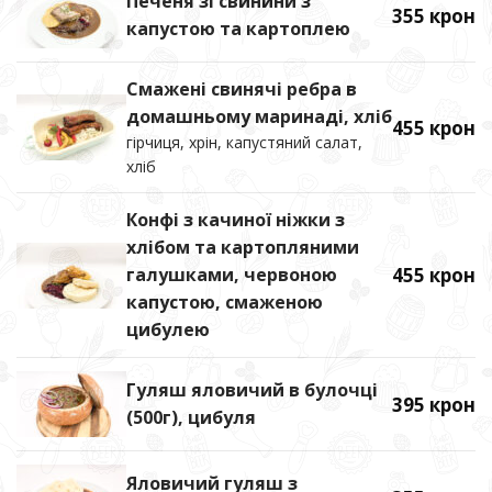
Печеня зі свинини з
355 крон
капустою та картоплею
Смажені свинячі ребра в
домашньому маринаді, хліб
455 крон
гірчиця, хрін, капустяний салат,
хліб
Конфі з качиної ніжки з
хлібом та картопляними
галушками, червоною
455 крон
капустою, смаженою
цибулею
Гуляш яловичий в булочці
395 крон
(500г), цибуля
Яловичий гуляш з