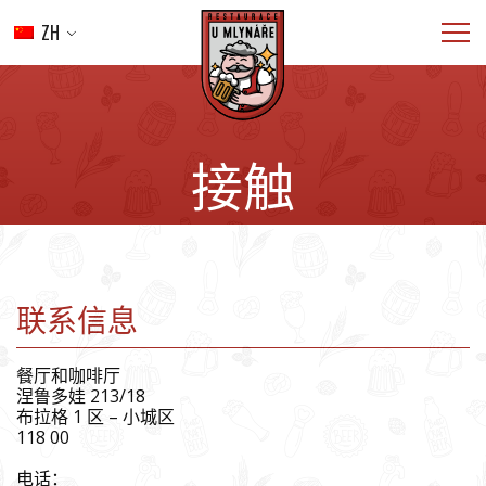
ZH
介绍
菜单
婚礼
接触
餐饮
画廊
接触
预订
联系信息
餐厅和咖啡厅
涅鲁多娃 213/18
布拉格 1 区 – 小城区
118 00
电话：