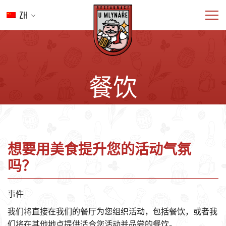
ZH
介绍
菜单
婚礼
餐饮
餐饮
画廊
接触
预订
想要用美食提升您的活动气氛
吗？
事件
我们将直接在我们的餐厅为您组织活动，包括餐饮，或者我
们将在其他地点提供适合您活动并品尝的餐饮。