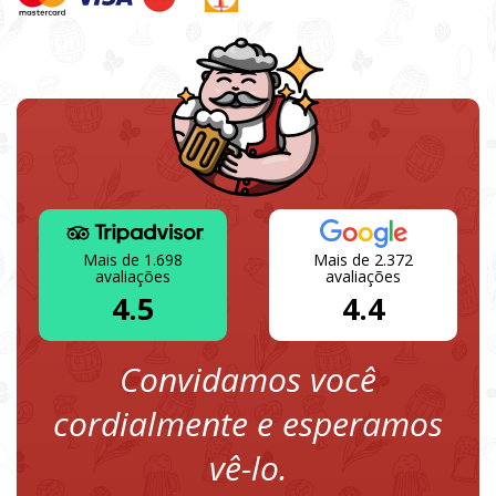
Mais de 1.698
Mais de 2.372
avaliações
avaliações
4.5
4.4
Convidamos você
cordialmente e esperamos
vê-lo.