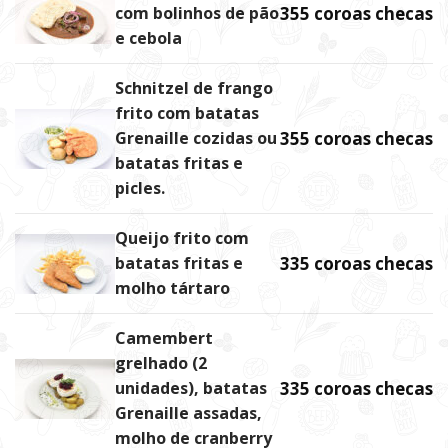
com bolinhos de pão
355 coroas checas
e cebola
Schnitzel de frango
frito com batatas
Grenaille cozidas ou
355 coroas checas
batatas fritas e
picles.
Queijo frito com
batatas fritas e
335 coroas checas
molho tártaro
Camembert
grelhado (2
unidades), batatas
335 coroas checas
Grenaille assadas,
molho de cranberry