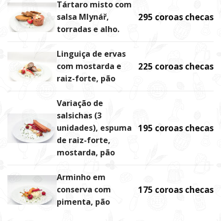
Tártaro misto com
salsa Mlynář,
295 coroas checas
torradas e alho.
Linguiça de ervas
com mostarda e
225 coroas checas
raiz-forte, pão
Variação de
salsichas (3
unidades), espuma
195 coroas checas
de raiz-forte,
mostarda, pão
Arminho em
conserva com
175 coroas checas
pimenta, pão