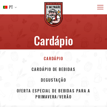
PT
INTRODUÇÃO
CARDÁPIO
CASAMENTOS
Cardápio
REFEIÇÕES
GALERIA
CONTATO
CARDÁPIO
RESERVA
CARDÁPIO DE BEBIDAS
DEGUSTAÇÃO
OFERTA ESPECIAL DE BEBIDAS PARA A
PRIMAVERA/VERÃO