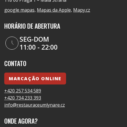
118 00 Praga 1 – Malá Strana
google mapas,
Mapas da Apple,
Mapy.cz
HORÁRIO DE ABERTURA
SEG-DOM
11:00 - 22:00
CONTATO
MARCAÇÃO ONLINE
+420 257 534 589
+420 734 233 393
info@restauraceumlynare.cz
ONDE AGORA?