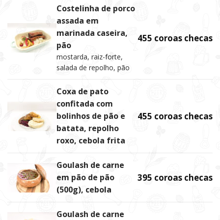
Costelinha de porco
assada em
marinada caseira,
455 coroas checas
pão
mostarda, raiz-forte,
salada de repolho, pão
Coxa de pato
confitada com
bolinhos de pão e
455 coroas checas
batata, repolho
roxo, cebola frita
Goulash de carne
em pão de pão
395 coroas checas
(500g), cebola
Goulash de carne