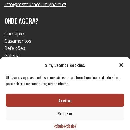
info@restauraceumlynare.cz
ONDE AGORA?
Cardápio
Casamentos
Refeições
Galeria
Contato
Sim, usamos cookies.
RGPD
Utilizamos apenas cookies necessários para o bom funcionamento do site e
para salvar suas configurações de idioma.
Aceitar
© 2023 Restaurante em Mlynář
Recusar
{título}
{título}
Ele cozinhou a web
Drdek.cz