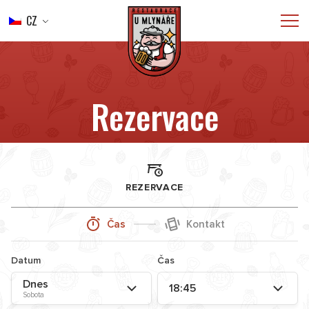
CZ
ÚVOD
MENU
SVATBY
Rezervace
CATERING
GALERIE
KONTAKT
REZERVACE