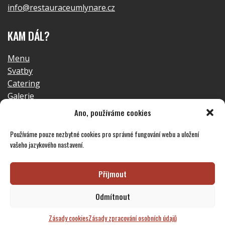
info@restauraceumlynare.cz
KAM DÁL?
Menu
Svatby
Catering
Galerie
Kontakt
Ano, používáme cookies
GDPR
Používáme pouze nezbytné cookies pro správné fungování webu a uložení
vašeho jazykového nastavení.
Příjmout
© 2023 Restaurace u Mlynáře
Odmítnout
Zásady cookies
Zásady zpracování osobních údajů
Web uvařil
Drdek.cz