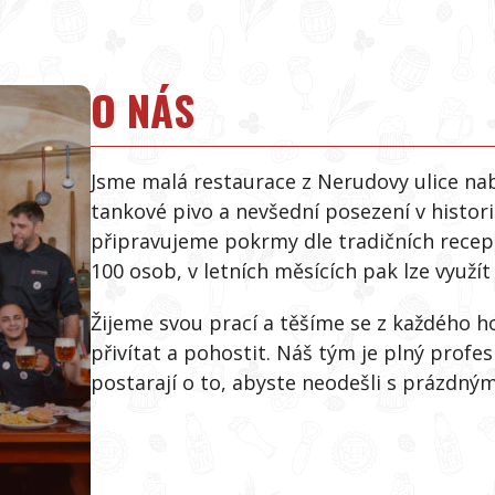
O NÁS
Jsme malá restaurace z Nerudovy ulice nab
tankové pivo a nevšední posezení v histori
připravujeme pokrmy dle tradičních recept
100 osob, v letních měsících pak lze využí
Žijeme svou prací a těšíme se z každého 
přivítat a pohostit. Náš tým je plný profes
postarají o to, abyste neodešli s prázdný