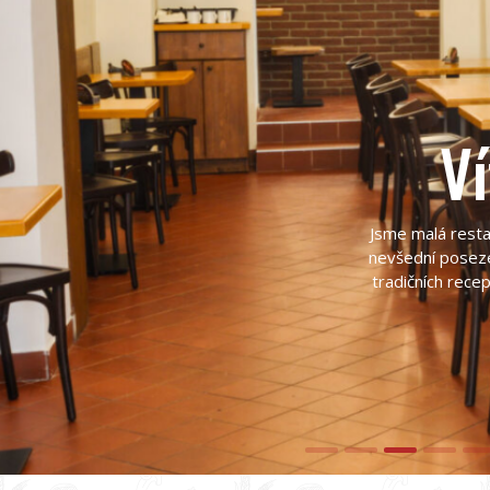
Ví
Jsme malá resta
nevšední poseze
tradičních recep