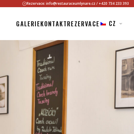
Rezervace:
info@restauraceumlynare.cz
/
+420 734 233 393
CZ
GALERIE
KONTAKT
REZERVACE