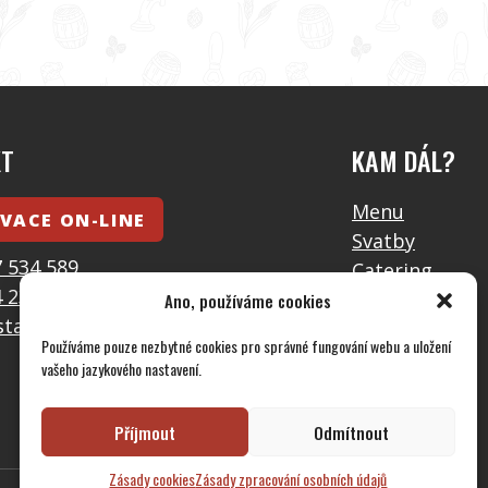
KT
KAM DÁL?
Menu
VACE ON-LINE
Svatby
 534 589
Catering
 233 393
Galerie
Ano, používáme cookies
stauraceumlynare.cz
Kontakt
Používáme pouze nezbytné cookies pro správné fungování webu a uložení
GDPR
vašeho jazykového nastavení.
Příjmout
Odmítnout
Zásady cookies
Zásady zpracování osobních údajů