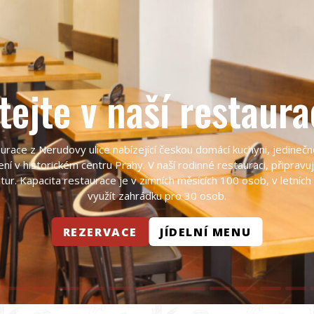
tejte v naší restaura
urace z Nerudovy ulice nabízející českou domácí kuchyni, jedinečn
ní v historickém centru Prahy. V naší rodinné restauraci, připrav
tur. Kapacita restaurace je v zimních měsících 100 osob, v letních
využít zahrádku pro 30 osob.
REZERVACE
JÍDELNÍ MENU