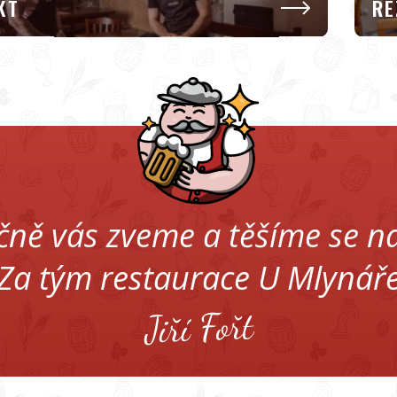
KT
RE
čně vás zveme a těšíme se na
Za tým restaurace U Mlynář