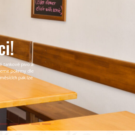
ci!
é tankové pivo a
ujeme pokrmy dle
 měsících pak lze