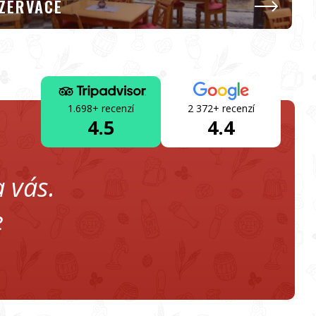
ZERVACE
1.698+ recenzí
2 372+ recenzí
4.5
4.4
 vás.
e