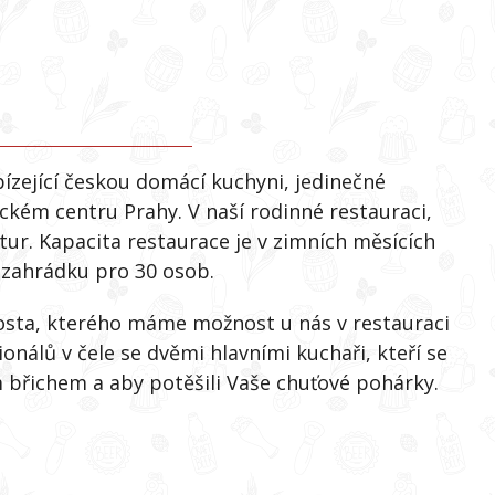
ízející českou domácí kuchyni, jedinečné
ckém centru Prahy. V naší rodinné restauraci,
ur. Kapacita restaurace je v zimních měsících
t zahrádku pro 30 osob.
hosta, kterého máme možnost u nás v restauraci
ionálů v čele se dvěmi hlavními kuchaři, kteří se
m břichem a aby potěšili Vaše chuťové pohárky.