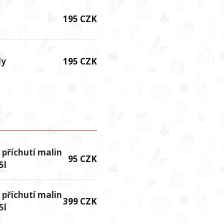
195 CZK
dy
195 CZK
 příchutí malin
95 CZK
5l
 příchutí malin
399 CZK
5l