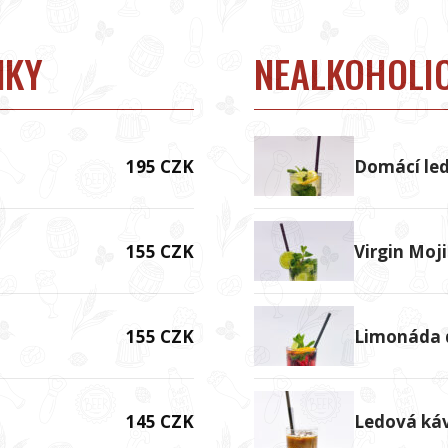
NKY
NEALKOHOLI
195 CZK
Domácí led
155 CZK
Virgin Moj
155 CZK
Limonáda d
145 CZK
Ledová ká