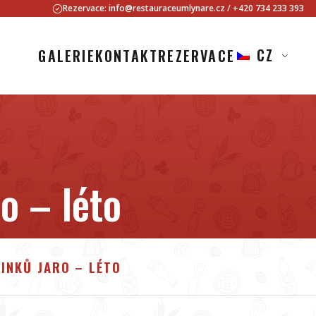
Rezervace:
info@restauraceumlynare.cz
/
+420 734 233 393
CZ
GALERIE
KONTAKT
REZERVACE
o – léto
RINKŮ JARO – LÉTO