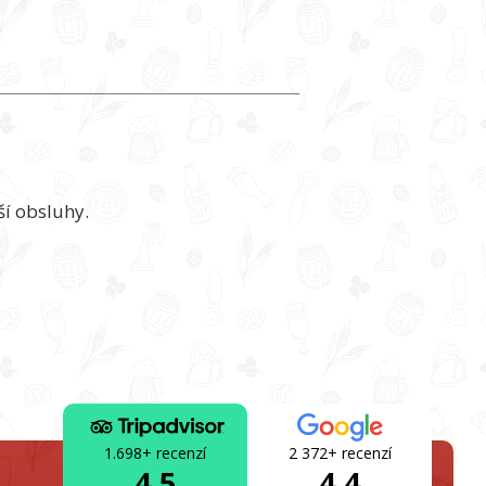
í obsluhy.
1.698+ recenzí
2 372+ recenzí
4.5
4.4