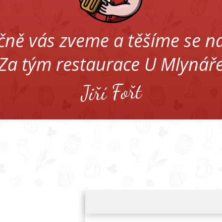
čně vás zveme a těšíme se na
Za tým restaurace U Mlynář