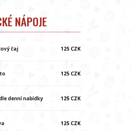
CKÉ NÁPOJE
ový čaj
125 CZK
ito
125 CZK
le denní nabídky
125 CZK
va
125 CZK